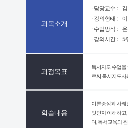
· 담당교수 :
김
· 강의형태 :
이
과목소개
· 수업방식 :
온
· 강의시간 :
5
독서지도 수업을
과정목표
로써 독서지도사의
이론중심과 사례안
학습내용
엇인지 이해하고,
며, 독서교육의 원