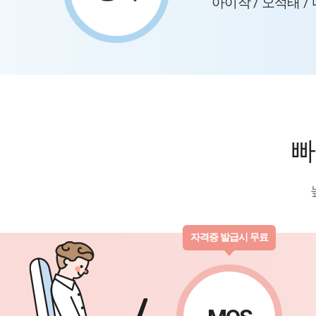
아이작 / 오석태 /
빠
자격증 발급시 무료