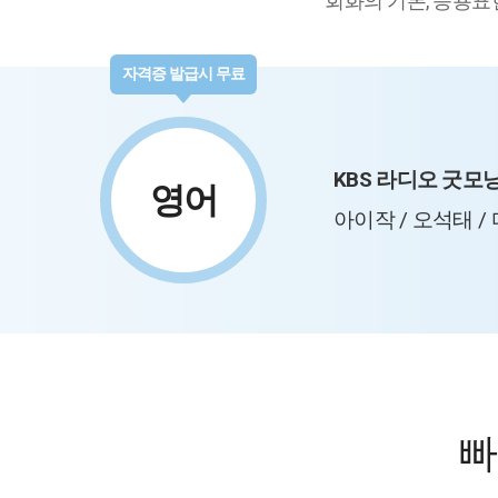
회화의 기본, 응용표
자격증 발급시 무료
KBS 라디오 굿모
영어
아이작 / 오석태 /
빠