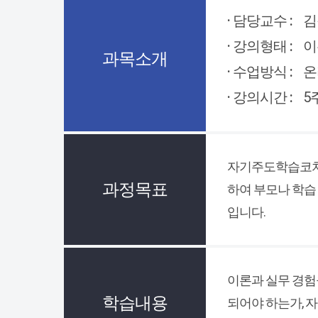
· 담당교수 :
김
· 강의형태 :
이
과목소개
· 수업방식 :
온
· 강의시간 :
5
자기주도학습코치상
과정목표
하여 부모나 학습
입니다.
이론과 실무 경험
학습내용
되어야 하는가, 