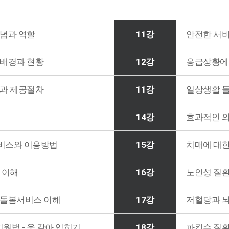
념과 역할
11강
안전한 서비
배경과 현황
12강
응급상황에
과 제공절차
11강
일상생활 
14강
효과적인 
비스와 이용방법
15강
치매에 대
 이해
16강
노인성 질환
돌봄서비스 이해
17강
저혈당과 뇌
원법 - 옷 갈아 입히기
18강
파킨슨 질환