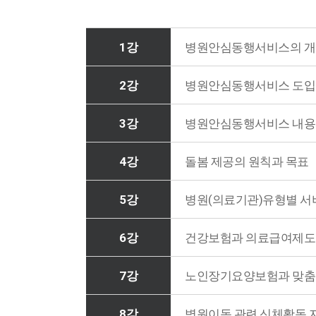
1강
병원안심동행서비스의 개
2강
병원안심동행서비스 도입
3강
병원안심동행서비스 내용
4강
돌봄 제공의 원칙과 목표
5강
병원(의료기관)유형별 서
6강
건강보험과 의료급여제도
7강
노인장기요양보험과 맞춤
8강
병원이동 관련 신체활동 지