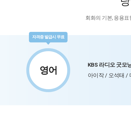
당
회화의 기본, 응용표
자격증 발급시 무료
KBS 라디오 굿모
영어
아이작 / 오석태 /