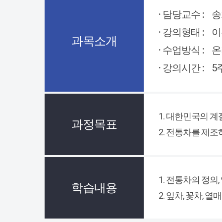
· 담당교수 :
송
· 강의형태 :
이
과목소개
· 수업방식 :
온
· 강의시간 :
5
1. 대한민국의 계
과정목표
2. 전통차를 제조
1. 전통차의 정의,
학습내용
2. 잎차, 꽃차, 