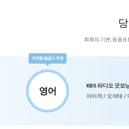
당
회화의 기본, 응용표
자격증 발급시 무료
KBS 라디오 굿모
영어
아이작 / 오석태 /