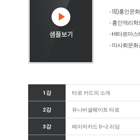
- 現)홍인문
- 홍인역리학
- HI타로마
- 마사회문
1강
타로 카드의 소개
2강
유니버셜웨이트 타로
3강
메이저카드 0~2 리딩