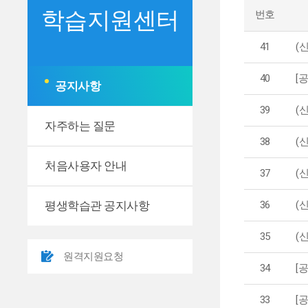
학습지원센터
번호
41
(
40
[
공지사항
39
(
자주하는 질문
38
(
처음사용자 안내
37
(
평생학습관 공지사항
36
(
35
(
원격지원요청
34
[
33
[